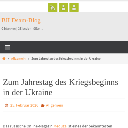
Zum
Inhalt
BILDsam-Blog
springen
GEdanken | GEfunden | GEteilt
Start
Allgemein
Zum Jahrestag des Kriegsbeginns in der Ukraine
Zum Jahrestag des Kriegsbeginns
in der Ukraine
25. Februar 2026
Allgemein
Das russische Online-Magazin
Meduza
ist eines der bekanntesten