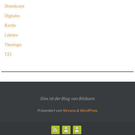
Demokratie
Digitales
Kirche
Lektüre
Theologie
TZI
Dies ist der Blog von Bildsam.
Präsentiert von
Nirvana
&
WordPress.