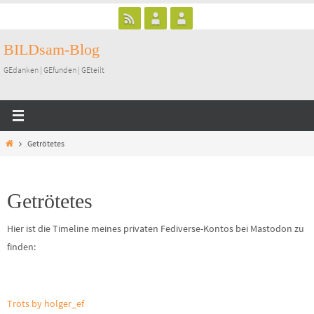
Zum
Inhalt
BILDsam-Blog
springen
GEdanken | GEfunden | GEteilt
Start
Getrötetes
Getrötetes
Hier ist die Timeline meines privaten Fediverse-Kontos bei Mastodon zu
finden:
Tröts by holger_ef